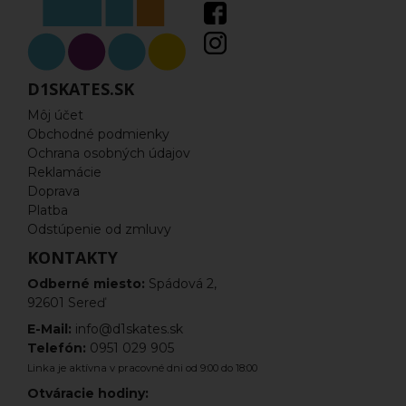
Freestyle kolobežky komplety
Dosky
D1SKATES.SK
Riadítka
Môj účet
Obchodné podmienky
Vidlice
Ochrana osobných údajov
Reklamácie
Hlavové zloženie
Doprava
Platba
Odstúpenie od zmluvy
Kolieska na kolobežku
KONTAKTY
Ložiská
Odberné miesto:
Spádová 2,
92601 Sereď
Objímky
E-Mail:
info@d1skates.sk
Pegy
Telefón:
0951 029 905
Linka je aktívna v pracovné dni od 9:00 do 18:00
Scs
Otváracie hodiny: