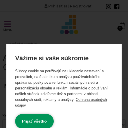
Prihlásiť sa
|
Registrovať
AKCIE A NOVINKY
0
Menu
Akciové produkty
Odporúčame
AKCIE A NOVINKY /
Vážime si vaše súkromie
INLINE KORČULE
ODPORÚČAME
Súbory cookie sa používajú na ukladanie nastavení a
Korčule
predvolieb, na štatistiku a analýzu používateľského
správania, poskytovanie funkcií sociálnych sietí a
NAJPREDÁVANEJŠIE
Kolieska
personalizáciu obsahu a reklám. Informácie o používaní
našich stránok zdieľame tiež s partnermi v oblasti
Ložiská a spacery
Zobraziť ďalšie produkty
sociálnych sietí, reklamy a analýzy.
Ochrana osobných
údajov
Rámy
Výrobca:
Prijať všetko
Vložky, linery