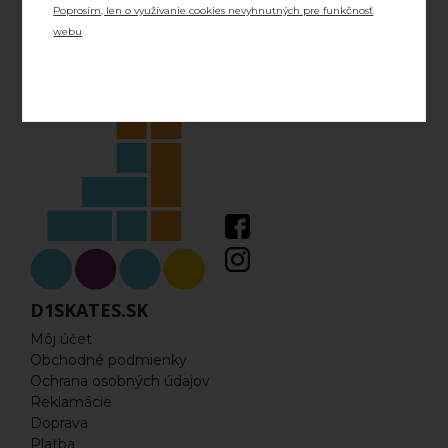
Poprosím, len o využívanie cookies nevyhnutných pre funkčnosť
Náhradné diely
webu
Šnúrky
Skrutky a ostatné príslušenstvo
DVOJRADOVÉ KORČULE
Príslušenstvo pre dvojradové korčule
Dvojradové korčule
ĽADOVÉ KORČULE
D1SKATES.SK
Môj účet
Rekreačné
Obchodné podmienky
Ochrana osobných údajov
Ľadový Hokej
Reklamácie
Doprava
FREESTYLE KOLOBEŽKY
Platba