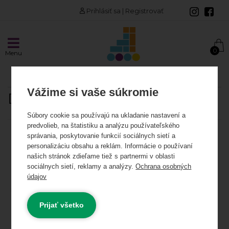
Prihlásiť sa
|
Registrovať
AKCIE A NOVINKY
0
Menu
Akciové produkty
Odporúčame
Vážime si vaše súkromie
DRONE
INLINE KORČULE
Súbory cookie sa používajú na ukladanie nastavení a
predvolieb, na štatistiku a analýzu používateľského
Korčule
Kategória:
správania, poskytovanie funkcií sociálnych sietí a
personalizáciu obsahu a reklám. Informácie o používaní
Kolieska
našich stránok zdieľame tiež s partnermi v oblasti
sociálnych sietí, reklamy a analýzy.
Ochrana osobných
Cena od - do:
údajov
Ložiská a spacery
0 €
0 €
Najnižšia cena
Rámy
Prijať všetko
Skladom
Novinky
Výpredaj
Akcia
Vložky, linery