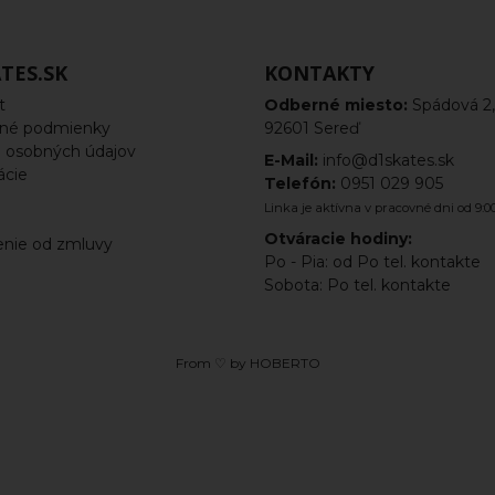
TES.SK
KONTAKTY
t
Odberné miesto:
Spádová 2,
né podmienky
92601 Sereď
 osobných údajov
E-Mail:
info@d1skates.sk
ácie
Telefón:
0951 029 905
a
Linka je aktívna v pracovné dni od 9:00
Otváracie hodiny:
nie od zmluvy
Po - Pia: od Po tel. kontakte
Sobota: Po tel. kontakte
From ♡ by
HOBERTO