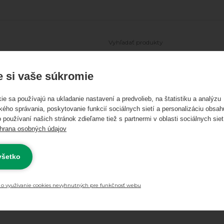
Ľadové korčule
Freestyle kolobežky
Skateboardy
Longboa
 si vaše súkromie
ie sa používajú na ukladanie nastavení a predvolieb, na štatistiku a analýzu
kého správania, poskytovanie funkcií sociálnych sietí a personalizáciu obsah
 používaní našich stránok zdieľame tiež s partnermi v oblasti sociálnych siet
hrana osobných údajov
 všetko
Skladom
Novinky
Výpr
0 €
Najnižšia cena
 o využívanie cookies nevyhnutných pre funkčnosť webu