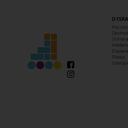
Korčule
Kolieska
D1SKA
Môj úče
Ložiská
Obchod
a
Ochrana
Reklam
spacery
Doprav
Platba
Odstúpe
Rámy
Vložky,
linery
Náhradné
diely
Šnúrky