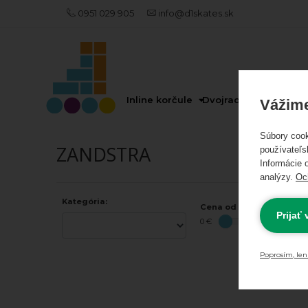
0951 029 905
info@d1skates.sk
AKCIE
A
NOVINKY
Inline korčule
Dvojradové korčule
Vážime
Súbory cook
Akciové
ZANDSTRA
používateľs
Informácie o
produkty
analýzy.
Oc
Kategória:
Odporúčame
Cena od - do:
Prijať
0 €
INLINE
KORČULE
Poprosím, len