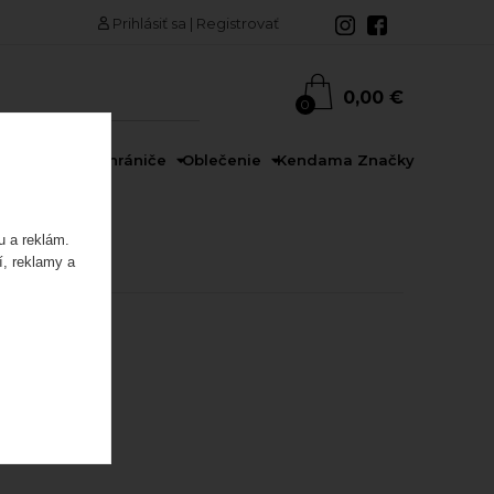
Prihlásiť sa
|
Registrovať
0,00 €
0
rdy
Prilby a chrániče
Oblečenie
Kendama
Značky
u a reklám.
í, reklamy a
edaj
Akcia