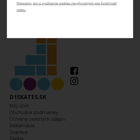
Poprosím, len o využívanie cookies nevyhnutných pre funkčnosť
Náhradné diely
webu
Šnúrky
Skrutky a ostatné príslušenstvo
DVOJRADOVÉ KORČULE
Príslušenstvo pre dvojradové korčule
Dvojradové korčule
ĽADOVÉ KORČULE
D1SKATES.SK
Môj účet
Rekreačné
Obchodné podmienky
Ochrana osobných údajov
Ľadový Hokej
Reklamácie
Doprava
FREESTYLE KOLOBEŽKY
Platba