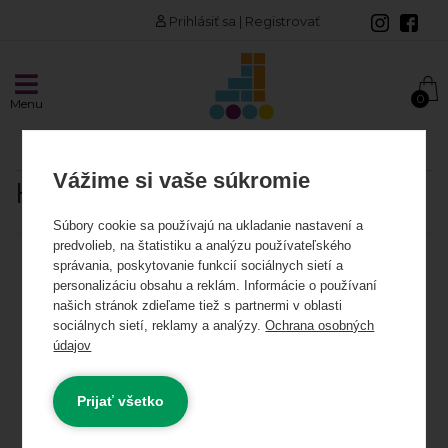
Prihlásiť sa
|
Registrovať
AKCIE A NOVINKY
0
Menu
Akciové produkty
Odporúčame
Vážime si vaše súkromie
HYDROPONIC
INLINE KORČULE
Súbory cookie sa používajú na ukladanie nastavení a
predvolieb, na štatistiku a analýzu používateľského
Korčule
Kategória:
správania, poskytovanie funkcií sociálnych sietí a
personalizáciu obsahu a reklám. Informácie o používaní
Kolieska
našich stránok zdieľame tiež s partnermi v oblasti
sociálnych sietí, reklamy a analýzy.
Ochrana osobných
Cena od - do:
údajov
Ložiská a spacery
0 €
0 €
Najnižšia cena
Rámy
Prijať všetko
Skladom
Novinky
Výpredaj
Akcia
Vložky, linery