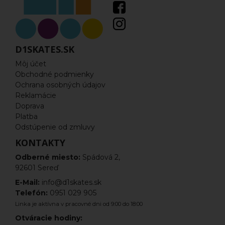
Freestyle kolobežky komplety
Dosky
D1SKATES.SK
Riadítka
Môj účet
Obchodné podmienky
Vidlice
Ochrana osobných údajov
Reklamácie
Hlavové zloženie
Doprava
Platba
Odstúpenie od zmluvy
Kolieska na kolobežku
KONTAKTY
Ložiská
Odberné miesto:
Spádová 2,
92601 Sereď
Objímky
E-Mail:
info@d1skates.sk
Pegy
Telefón:
0951 029 905
Linka je aktívna v pracovné dni od 9:00 do 18:00
Scs
Otváracie hodiny: