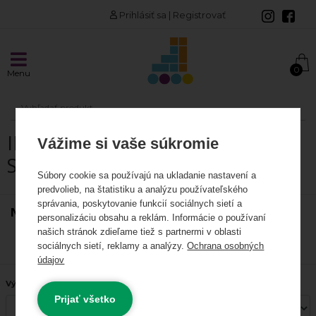
Prihlásiť sa
|
Registrovať
AKCIE A NOVINKY
0
Menu
Akciové produkty
Odporúčame
INLINE KORČULE / LOŽISKÁ A
Vážime si vaše súkromie
INLINE KORČULE
SPACERY
Súbory cookie sa používajú na ukladanie nastavení a
Korčule
predvolieb, na štatistiku a analýzu používateľského
správania, poskytovanie funkcií sociálnych sietí a
NAJPREDÁVANEJŠIE
Kolieska
personalizáciu obsahu a reklám. Informácie o používaní
našich stránok zdieľame tiež s partnermi v oblasti
Ložiská a spacery
Zobraziť ďalšie produkty
sociálnych sietí, reklamy a analýzy.
Ochrana osobných
údajov
Rámy
Výrobca:
Prijať všetko
Vložky, linery