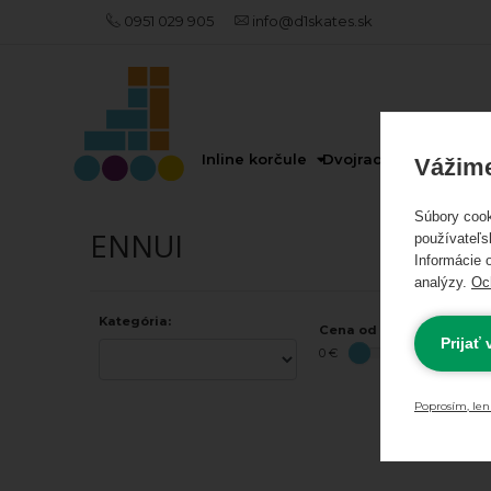
0951 029 905
info@d1skates.sk
AKCIE
A
NOVINKY
Inline korčule
Dvojradové korčule
Vážime
Súbory cook
Akciové
ENNUI
používateľs
Informácie o
produkty
analýzy.
Oc
Kategória:
Odporúčame
Cena od - do:
Prijať
0 €
INLINE
KORČULE
Poprosím, len