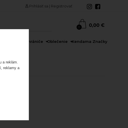
Prihlásiť sa
|
Registrovať
0,00 €
0
rdy
Prilby a chrániče
Oblečenie
Kendama
Značky
u a reklám.
í, reklamy a
edaj
Akcia