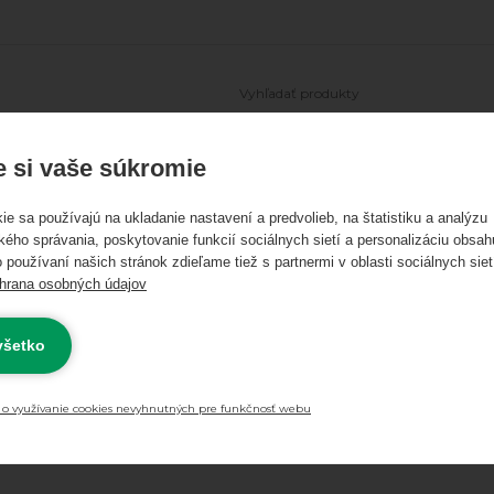
Ľadové korčule
Freestyle kolobežky
Skateboardy
Longboa
 si vaše súkromie
ie sa používajú na ukladanie nastavení a predvolieb, na štatistiku a analýzu
kého správania, poskytovanie funkcií sociálnych sietí a personalizáciu obsah
 používaní našich stránok zdieľame tiež s partnermi v oblasti sociálnych siet
hrana osobných údajov
 všetko
Skladom
Novinky
Výpr
0 €
Najnižšia cena
 o využívanie cookies nevyhnutných pre funkčnosť webu