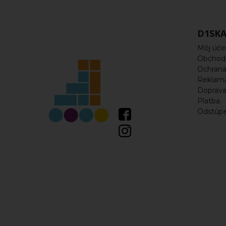
Korčule
Kolieska
D1SKA
Môj úče
Ložiská
Obchod
a
Ochrana
Reklam
spacery
Doprav
Platba
Odstúpe
Rámy
Vložky,
linery
Náhradné
diely
Šnúrky