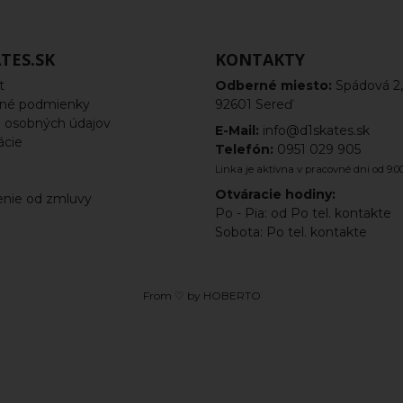
TES.SK
KONTAKTY
t
Odberné miesto:
Spádová 2,
né podmienky
92601 Sereď
 osobných údajov
E-Mail:
info@d1skates.sk
ácie
Telefón:
0951 029 905
a
Linka je aktívna v pracovné dni od 9:00
Otváracie hodiny:
nie od zmluvy
Po - Pia: od Po tel. kontakte
Sobota: Po tel. kontakte
From ♡ by
HOBERTO