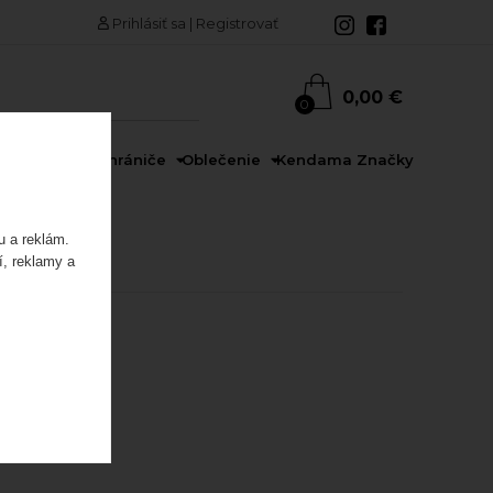
Prihlásiť sa
|
Registrovať
0,00 €
0
rdy
Prilby a chrániče
Oblečenie
Kendama
Značky
u a reklám.
í, reklamy a
edaj
Akcia