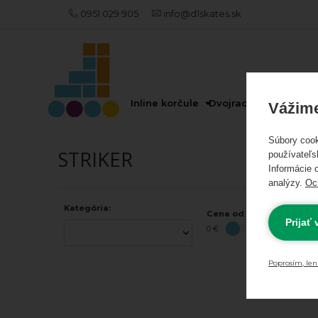
0951 029 905
info@d1skates.sk
AKCIE
A
NOVINKY
Inline korčule
Dvojradové korčule
Vážime
Súbory cook
Akciové
STRIKER
používateľs
Informácie o
produkty
analýzy.
Oc
Kategória:
Odporúčame
Cena od - do:
Prijať
0 €
INLINE
KORČULE
Poprosím, len