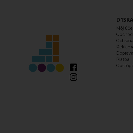
Korčule
Kolieska
D1SKA
Môj úče
Ložiská
Obchod
a
Ochrana
Reklam
spacery
Doprav
Platba
Odstúpe
Rámy
Vložky,
linery
Náhradné
diely
Šnúrky