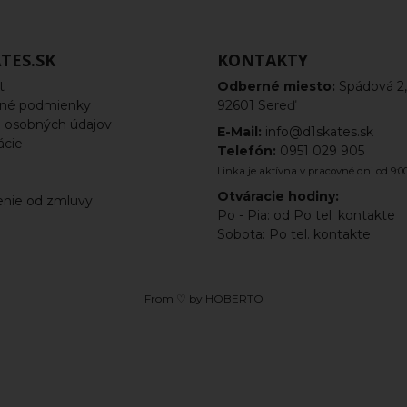
TES.SK
KONTAKTY
t
Odberné miesto:
Spádová 2,
né podmienky
92601 Sereď
 osobných údajov
E-Mail:
info@d1skates.sk
ácie
Telefón:
0951 029 905
a
Linka je aktívna v pracovné dni od 9:00
Otváracie hodiny:
nie od zmluvy
Po - Pia: od Po tel. kontakte
Sobota: Po tel. kontakte
From ♡ by
HOBERTO