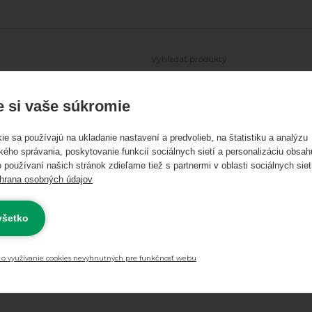
Ľadové korčule
Freestyle kolobežky
Skateboardy
Longboa
 si vaše súkromie
ie sa používajú na ukladanie nastavení a predvolieb, na štatistiku a analýzu
kého správania, poskytovanie funkcií sociálnych sietí a personalizáciu obsah
 používaní našich stránok zdieľame tiež s partnermi v oblasti sociálnych siet
hrana osobných údajov
 všetko
Skladom
Novinky
Výpr
0 €
Najnižšia cena
 o využívanie cookies nevyhnutných pre funkčnosť webu